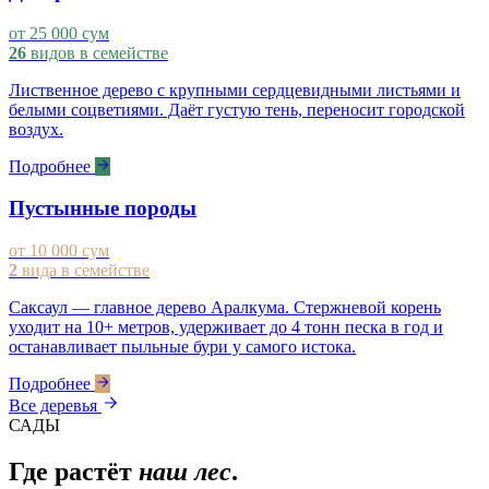
от 25 000 сум
26
видов в семействе
Лиственное дерево с крупными сердцевидными листьями и
белыми соцветиями. Даёт густую тень, переносит городской
воздух.
Подробнее
Пустынные породы
от 10 000 сум
2
вида в семействе
Саксаул — главное дерево Аралкума. Стержневой корень
уходит на 10+ метров, удерживает до 4 тонн песка в год и
останавливает пыльные бури у самого истока.
Подробнее
Все деревья
САДЫ
Где растёт
наш лес
.