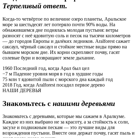
Терпеливый ответ.
Когда-то четвёртое по величине озеро планеты, Аральское
море за шестьдесят лет потеряло почти 90% воды. На
обнажившемся дне поднялась молодая пустыня: ветры
разносят с неё ядовитую соль и песок на тысячи километров
— до городов Европы и далёких ледников. Aralforest сажает
саксаул, чёрный саксаул и стойкие местные виды прямо на
бывшем морском дне. Их корни скрепляют почву, гасят
солевые бури и возвращают земле дыхание.
1960
Последний год, когда Арал был цел
−7 м
Падение уровня моря в год в худшие годы
75 млн т
ядовитой пыли с морского дна каждый год
2018
Год, когда Aralforest посадил первое дерево
НАШИ ДЕРЕВЬЯ
Знакомьтесь с
нашими деревьями
Знакомьтесь с деревьями, которые мы сажаем в Аралкуме.
Каждое из них выбрано не за красоту, а за стойкость к соли,
засухе и подвижным пескам — это лучшие виды для
возрождения пустыни. Вместе они держат почву, гасят пыль и