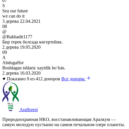
07
S
Sea our future
we can do it
3 дерева
22.04.2021
08
@
@Bakhadir1177
Бир терек болсада көгертейик.
2 дерева
19.05.2020
09
A
Abdugaffor
Boshlagan ishlariz xayirlik boʻlsin.
2 дерева
16.03.2020
Показано 9 из 412 доноров
Все доноры
Aralforest
Природоохранная НКО, восстанавливающая Аралкум —
самую молодую пустыню на самом печальном озере планеты.