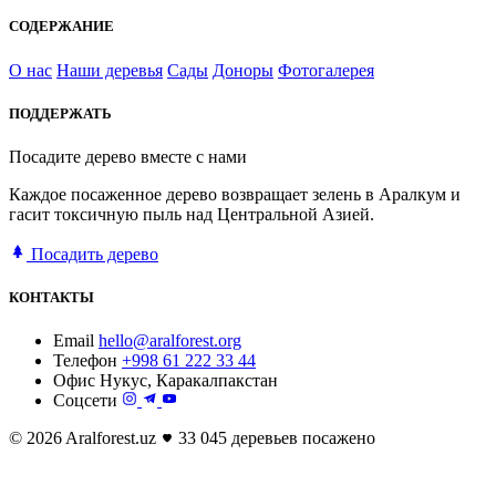
СОДЕРЖАНИЕ
О нас
Наши деревья
Сады
Доноры
Фотогалерея
ПОДДЕРЖАТЬ
Посадите дерево вместе с нами
Каждое посаженное дерево возвращает зелень в Аралкум и
гасит токсичную пыль над Центральной Азией.
Посадить дерево
КОНТАКТЫ
Email
hello@aralforest.org
Телефон
+998 61 222 33 44
Офис
Нукус, Каракалпакстан
Соцсети
© 2026 Aralforest.uz
33 045 деревьев посажено