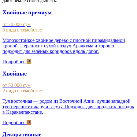
дают земле снова дышать.
Хвойные премиум
от 70 000 сум
3
вида в семействе
Морозостойкое хвойное дерево с плотной пирамидальной
кроной. Переносит сухой воздух Аралкума и хорошо
подходит для зелёных коридоров вдоль дорог.
Подробнее
Хвойные
от 50 000 сум
2
вида в семействе
Туя восточная — родом из Восточной Азии, лучше западной
туи переносит жару и засуху. Подходит для городских посадок
в Каракалпакстане.
Подробнее
Декоративные