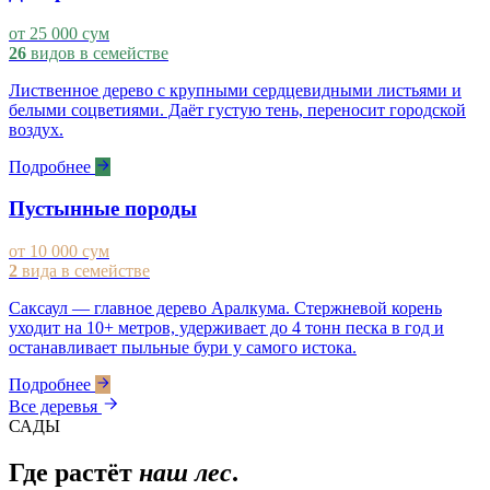
от 25 000 сум
26
видов в семействе
Лиственное дерево с крупными сердцевидными листьями и
белыми соцветиями. Даёт густую тень, переносит городской
воздух.
Подробнее
Пустынные породы
от 10 000 сум
2
вида в семействе
Саксаул — главное дерево Аралкума. Стержневой корень
уходит на 10+ метров, удерживает до 4 тонн песка в год и
останавливает пыльные бури у самого истока.
Подробнее
Все деревья
САДЫ
Где растёт
наш лес
.