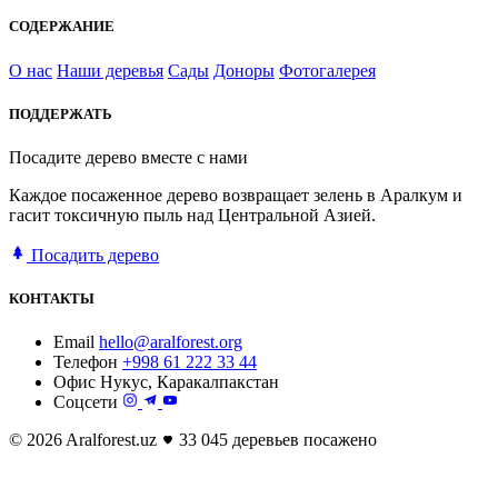
СОДЕРЖАНИЕ
О нас
Наши деревья
Сады
Доноры
Фотогалерея
ПОДДЕРЖАТЬ
Посадите дерево вместе с нами
Каждое посаженное дерево возвращает зелень в Аралкум и
гасит токсичную пыль над Центральной Азией.
Посадить дерево
КОНТАКТЫ
Email
hello@aralforest.org
Телефон
+998 61 222 33 44
Офис
Нукус, Каракалпакстан
Соцсети
© 2026 Aralforest.uz
33 045 деревьев посажено