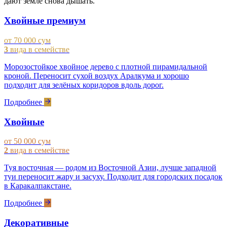
дают земле снова дышать.
Хвойные премиум
от 70 000 сум
3
вида в семействе
Морозостойкое хвойное дерево с плотной пирамидальной
кроной. Переносит сухой воздух Аралкума и хорошо
подходит для зелёных коридоров вдоль дорог.
Подробнее
Хвойные
от 50 000 сум
2
вида в семействе
Туя восточная — родом из Восточной Азии, лучше западной
туи переносит жару и засуху. Подходит для городских посадок
в Каракалпакстане.
Подробнее
Декоративные