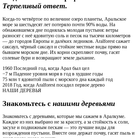
Терпеливый ответ.
Когда-то четвёртое по величине озеро планеты, Аральское
море за шестьдесят лет потеряло почти 90% воды. На
обнажившемся дне поднялась молодая пустыня: ветры
разносят с неё ядовитую соль и песок на тысячи километров
— до городов Европы и далёких ледников. Aralforest сажает
саксаул, чёрный саксаул и стойкие местные виды прямо на
бывшем морском дне. Их корни скрепляют почву, гасят
солевые бури и возвращают земле дыхание.
1960
Последний год, когда Арал был цел
−7 м
Падение уровня моря в год в худшие годы
75 млн т
ядовитой пыли с морского дна каждый год
2018
Год, когда Aralforest посадил первое дерево
НАШИ ДЕРЕВЬЯ
Знакомьтесь с
нашими деревьями
Знакомьтесь с деревьями, которые мы сажаем в Аралкуме.
Каждое из них выбрано не за красоту, а за стойкость к соли,
засухе и подвижным пескам — это лучшие виды для
возрождения пустыни. Вместе они держат почву, гасят пыль и