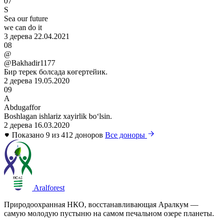
07
S
Sea our future
we can do it
3 дерева
22.04.2021
08
@
@Bakhadir1177
Бир терек болсада көгертейик.
2 дерева
19.05.2020
09
A
Abdugaffor
Boshlagan ishlariz xayirlik boʻlsin.
2 дерева
16.03.2020
Показано 9 из 412 доноров
Все доноры
Aralforest
Природоохранная НКО, восстанавливающая Аралкум —
самую молодую пустыню на самом печальном озере планеты.