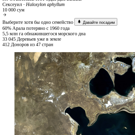
Сексеуил ·
Haloxylon aphyllum
10 000 сум
Выберите хотя бы одно семейство
Давайте посадим
60%
Арала потеряно с 1960 года
5,5 млн га
обнажившегося морского дна
33 045
Деревьев уже в земле
412
Доноров из 47 стран