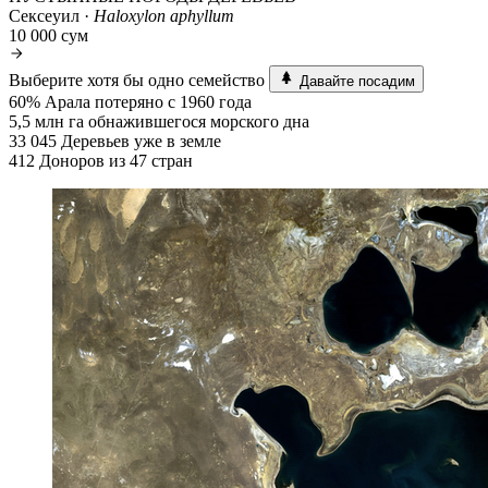
Сексеуил ·
Haloxylon aphyllum
10 000 сум
Выберите хотя бы одно семейство
Давайте посадим
60%
Арала потеряно с 1960 года
5,5 млн га
обнажившегося морского дна
33 045
Деревьев уже в земле
412
Доноров из 47 стран