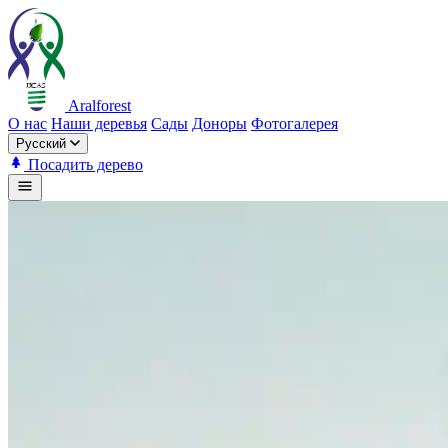
Aralforest
О нас
Наши деревья
Сады
Доноры
Фотогалерея
Русский
Посадить дерево