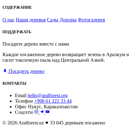
СОДЕРЖАНИЕ
О нас
Наши деревья
Сады
Доноры
Фотогалерея
ПОДДЕРЖАТЬ
Посадите дерево вместе с нами
Каждое посаженное дерево возвращает зелень в Аралкум и
гасит токсичную пыль над Центральной Азией.
Посадить дерево
КОНТАКТЫ
Email
hello@aralforest.org
Телефон
+998 61 222 33 44
Офис
Нукус, Каракалпакстан
Соцсети
© 2026 Aralforest.uz
33 045 деревьев посажено