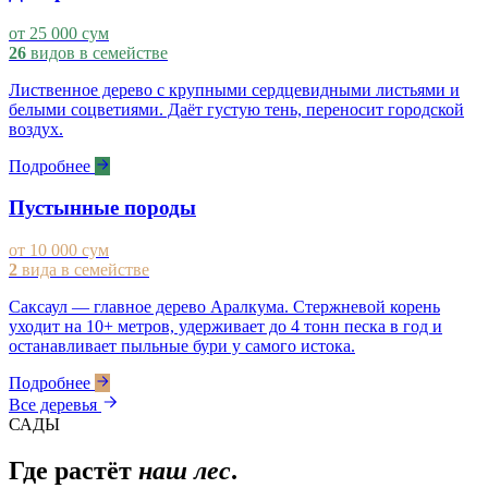
от 25 000 сум
26
видов в семействе
Лиственное дерево с крупными сердцевидными листьями и
белыми соцветиями. Даёт густую тень, переносит городской
воздух.
Подробнее
Пустынные породы
от 10 000 сум
2
вида в семействе
Саксаул — главное дерево Аралкума. Стержневой корень
уходит на 10+ метров, удерживает до 4 тонн песка в год и
останавливает пыльные бури у самого истока.
Подробнее
Все деревья
САДЫ
Где растёт
наш лес
.