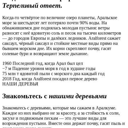
Терпеливый ответ.
Когда-то четвёртое по величине озеро планеты, Аральское
море за шестьдесят лет потеряло почти 90% воды. На
обнажившемся дне поднялась молодая пустыня: ветры
разносят с неё ядовитую соль и песок на тысячи километров
— до городов Европы и далёких ледников. Aralforest сажает
саксаул, чёрный саксаул и стойкие местные виды прямо на
бывшем морском дне. Их корни скрепляют почву, гасят
солевые бури и возвращают земле дыхание.
1960
Последний год, когда Арал был цел
−7 м
Падение уровня моря в год в худшие годы
75 млн т
ядовитой пыли с морского дна каждый год
2018
Год, когда Aralforest посадил первое дерево
НАШИ ДЕРЕВЬЯ
Знакомьтесь с
нашими деревьями
Знакомьтесь с деревьями, которые мы сажаем в Аралкуме.
Каждое из них выбрано не за красоту, а за стойкость к соли,
засухе и подвижным пескам — это лучшие виды для
возрождения пустыни. Вместе они держат почву, гасят пыль и