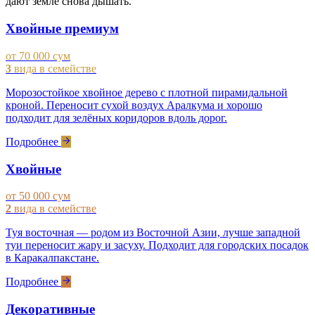
дают земле снова дышать.
Хвойные премиум
от 70 000 сум
3
вида в семействе
Морозостойкое хвойное дерево с плотной пирамидальной
кроной. Переносит сухой воздух Аралкума и хорошо
подходит для зелёных коридоров вдоль дорог.
Подробнее
Хвойные
от 50 000 сум
2
вида в семействе
Туя восточная — родом из Восточной Азии, лучше западной
туи переносит жару и засуху. Подходит для городских посадок
в Каракалпакстане.
Подробнее
Декоративные