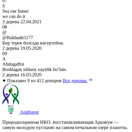
07
S
Sea our future
we can do it
3 дерева
22.04.2021
08
@
@Bakhadir1177
Бир терек болсада көгертейик.
2 дерева
19.05.2020
09
A
Abdugaffor
Boshlagan ishlariz xayirlik boʻlsin.
2 дерева
16.03.2020
Показано 9 из 412 доноров
Все доноры
Aralforest
Природоохранная НКО, восстанавливающая Аралкум —
самую молодую пустыню на самом печальном озере планеты.