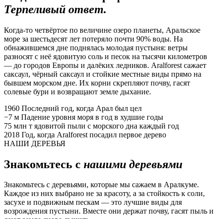
Терпеливый ответ.
Когда-то четвёртое по величине озеро планеты, Аральское
море за шестьдесят лет потеряло почти 90% воды. На
обнажившемся дне поднялась молодая пустыня: ветры
разносят с неё ядовитую соль и песок на тысячи километров
— до городов Европы и далёких ледников. Aralforest сажает
саксаул, чёрный саксаул и стойкие местные виды прямо на
бывшем морском дне. Их корни скрепляют почву, гасят
солевые бури и возвращают земле дыхание.
1960
Последний год, когда Арал был цел
−7 м
Падение уровня моря в год в худшие годы
75 млн т
ядовитой пыли с морского дна каждый год
2018
Год, когда Aralforest посадил первое дерево
НАШИ ДЕРЕВЬЯ
Знакомьтесь с
нашими деревьями
Знакомьтесь с деревьями, которые мы сажаем в Аралкуме.
Каждое из них выбрано не за красоту, а за стойкость к соли,
засухе и подвижным пескам — это лучшие виды для
возрождения пустыни. Вместе они держат почву, гасят пыль и