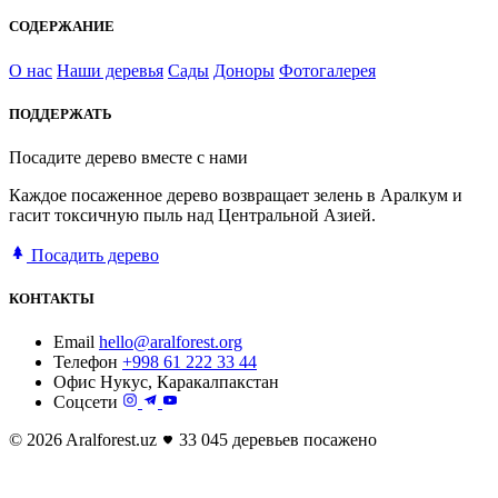
СОДЕРЖАНИЕ
О нас
Наши деревья
Сады
Доноры
Фотогалерея
ПОДДЕРЖАТЬ
Посадите дерево вместе с нами
Каждое посаженное дерево возвращает зелень в Аралкум и
гасит токсичную пыль над Центральной Азией.
Посадить дерево
КОНТАКТЫ
Email
hello@aralforest.org
Телефон
+998 61 222 33 44
Офис
Нукус, Каракалпакстан
Соцсети
© 2026 Aralforest.uz
33 045 деревьев посажено