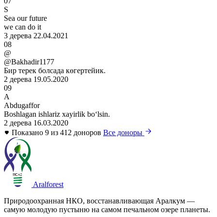
07
S
Sea our future
we can do it
3 дерева
22.04.2021
08
@
@Bakhadir1177
Бир терек болсада көгертейик.
2 дерева
19.05.2020
09
A
Abdugaffor
Boshlagan ishlariz xayirlik boʻlsin.
2 дерева
16.03.2020
Показано 9 из 412 доноров
Все доноры
Aralforest
Природоохранная НКО, восстанавливающая Аралкум —
самую молодую пустыню на самом печальном озере планеты.