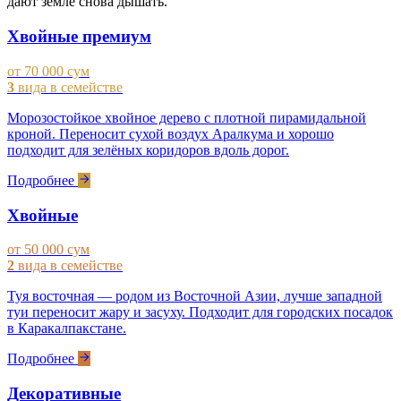
дают земле снова дышать.
Хвойные премиум
от 70 000 сум
3
вида в семействе
Морозостойкое хвойное дерево с плотной пирамидальной
кроной. Переносит сухой воздух Аралкума и хорошо
подходит для зелёных коридоров вдоль дорог.
Подробнее
Хвойные
от 50 000 сум
2
вида в семействе
Туя восточная — родом из Восточной Азии, лучше западной
туи переносит жару и засуху. Подходит для городских посадок
в Каракалпакстане.
Подробнее
Декоративные