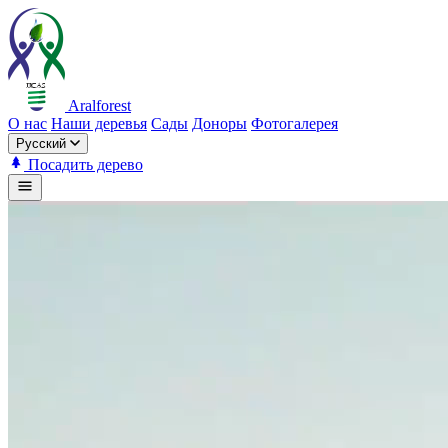
Aralforest
О нас
Наши деревья
Сады
Доноры
Фотогалерея
Русский
Посадить дерево