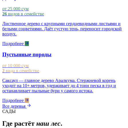
от 25 000 сум
26
видов в семействе
Лиственное дерево с крупными сердцевидными листьями и
белыми соцветиями. Даёт густую тень, переносит городской
воздух.
Подробнее
Пустынные породы
от 10 000 сум
2
вида в семействе
Саксаул — главное дерево Аралкума. Стержневой корень
уходит на 10+ метров, удерживает до 4 тонн песка в год и
останавливает пыльные бури у самого истока.
Подробнее
Все деревья
САДЫ
Где растёт
наш лес
.