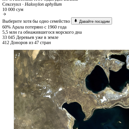
Сексеуил ·
Haloxylon aphyllum
10 000 сум
Выберите хотя бы одно семейство
Давайте посадим
60%
Арала потеряно с 1960 года
5,5 млн га
обнажившегося морского дна
33 045
Деревьев уже в земле
412
Доноров из 47 стран