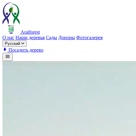
Aralforest
О нас
Наши деревья
Сады
Доноры
Фотогалерея
Русский
Посадить дерево