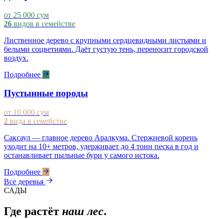
от 25 000 сум
26
видов в семействе
Лиственное дерево с крупными сердцевидными листьями и
белыми соцветиями. Даёт густую тень, переносит городской
воздух.
Подробнее
Пустынные породы
от 10 000 сум
2
вида в семействе
Саксаул — главное дерево Аралкума. Стержневой корень
уходит на 10+ метров, удерживает до 4 тонн песка в год и
останавливает пыльные бури у самого истока.
Подробнее
Все деревья
САДЫ
Где растёт
наш лес
.