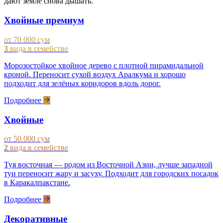
дают земле снова дышать.
Хвойные премиум
от 70 000 сум
3
вида в семействе
Морозостойкое хвойное дерево с плотной пирамидальной
кроной. Переносит сухой воздух Аралкума и хорошо
подходит для зелёных коридоров вдоль дорог.
Подробнее
Хвойные
от 50 000 сум
2
вида в семействе
Туя восточная — родом из Восточной Азии, лучше западной
туи переносит жару и засуху. Подходит для городских посадок
в Каракалпакстане.
Подробнее
Декоративные