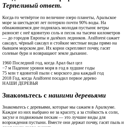
Терпеливый ответ.
Когда-то четвёртое по величине озеро планеты, Аральское
море за шестьдесят лет потеряло почти 90% воды. На
обнажившемся дне поднялась молодая пустыня: ветры
разносят с неё ядовитую соль и песок на тысячи километров
— до городов Европы и далёких ледников. Aralforest сажает
саксаул, чёрный саксаул и стойкие местные виды прямо на
бывшем морском дне. Их корни скрепляют почву, гасят
солевые бури и возвращают земле дыхание.
1960
Последний год, когда Арал был цел
−7 м
Падение уровня моря в год в худшие годы
75 млн т
ядовитой пыли с морского дна каждый год
2018
Год, когда Aralforest посадил первое дерево
НАШИ ДЕРЕВЬЯ
Знакомьтесь с
нашими деревьями
Знакомьтесь с деревьями, которые мы сажаем в Аралкуме.
Каждое из них выбрано не за красоту, а за стойкость к соли,
засухе и подвижным пескам — это лучшие виды для
возрождения пустыни. Вместе они держат почву, гасят пыль и