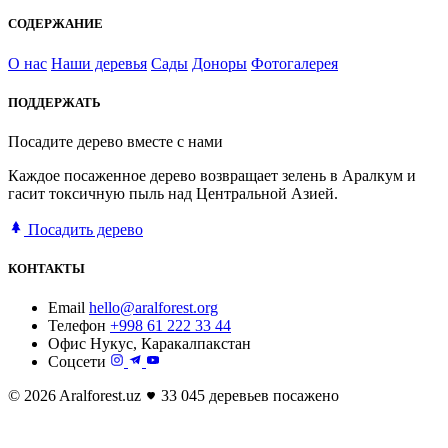
СОДЕРЖАНИЕ
О нас
Наши деревья
Сады
Доноры
Фотогалерея
ПОДДЕРЖАТЬ
Посадите дерево вместе с нами
Каждое посаженное дерево возвращает зелень в Аралкум и
гасит токсичную пыль над Центральной Азией.
Посадить дерево
КОНТАКТЫ
Email
hello@aralforest.org
Телефон
+998 61 222 33 44
Офис
Нукус, Каракалпакстан
Соцсети
© 2026 Aralforest.uz
33 045 деревьев посажено