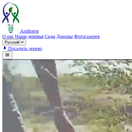
Aralforest
О нас
Наши деревья
Сады
Доноры
Фотогалерея
Русский
Посадить дерево