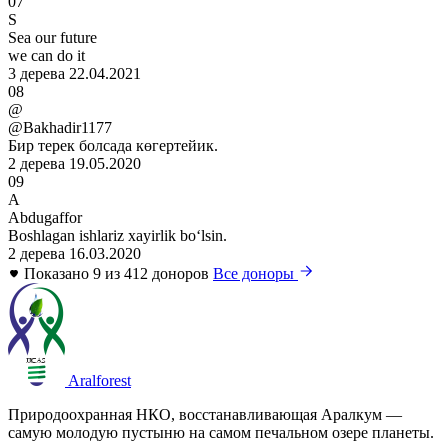
07
S
Sea our future
we can do it
3 дерева
22.04.2021
08
@
@Bakhadir1177
Бир терек болсада көгертейик.
2 дерева
19.05.2020
09
A
Abdugaffor
Boshlagan ishlariz xayirlik boʻlsin.
2 дерева
16.03.2020
Показано 9 из 412 доноров
Все доноры
Aralforest
Природоохранная НКО, восстанавливающая Аралкум —
самую молодую пустыню на самом печальном озере планеты.