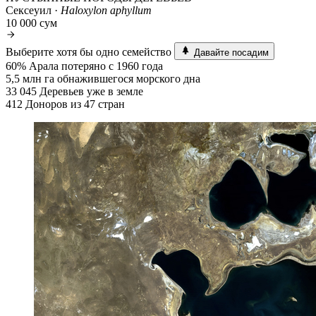
Сексеуил ·
Haloxylon aphyllum
10 000 сум
Выберите хотя бы одно семейство
Давайте посадим
60%
Арала потеряно с 1960 года
5,5 млн га
обнажившегося морского дна
33 045
Деревьев уже в земле
412
Доноров из 47 стран