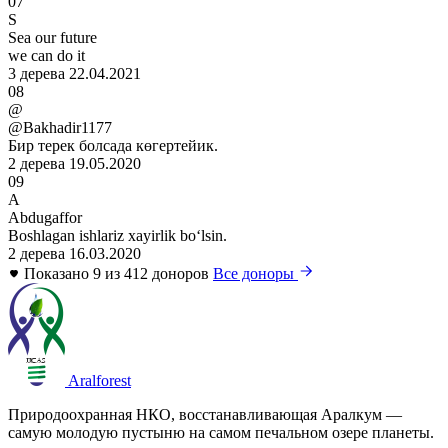
07
S
Sea our future
we can do it
3 дерева
22.04.2021
08
@
@Bakhadir1177
Бир терек болсада көгертейик.
2 дерева
19.05.2020
09
A
Abdugaffor
Boshlagan ishlariz xayirlik boʻlsin.
2 дерева
16.03.2020
Показано 9 из 412 доноров
Все доноры
Aralforest
Природоохранная НКО, восстанавливающая Аралкум —
самую молодую пустыню на самом печальном озере планеты.