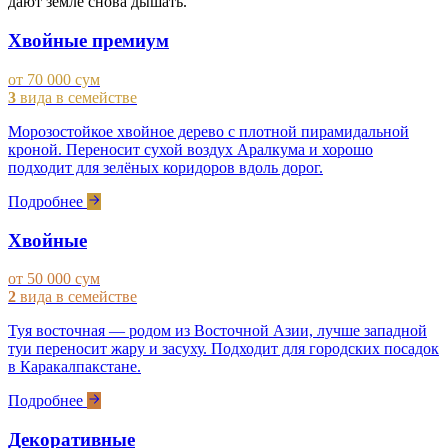
дают земле снова дышать.
Хвойные премиум
от 70 000 сум
3
вида в семействе
Морозостойкое хвойное дерево с плотной пирамидальной
кроной. Переносит сухой воздух Аралкума и хорошо
подходит для зелёных коридоров вдоль дорог.
Подробнее
Хвойные
от 50 000 сум
2
вида в семействе
Туя восточная — родом из Восточной Азии, лучше западной
туи переносит жару и засуху. Подходит для городских посадок
в Каракалпакстане.
Подробнее
Декоративные