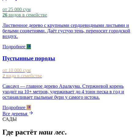
от 25 000 сум
26
видов в семействе
Лиственное дерево с крупными сердцевидными листьями и
белыми соцветиями. Даёт густую тень, переносит городской
воздух.
Подробнее
Пустынные породы
от 10 000 сум
2
вида в семействе
Саксаул — главное дерево Аралкума. Стержневой корень
уходит на 10+ метров, удерживает до 4 тонн песка в год и
останавливает пыльные бури у самого истока.
Подробнее
Все деревья
САДЫ
Где растёт
наш лес
.