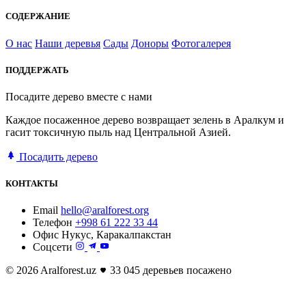
СОДЕРЖАНИЕ
О нас
Наши деревья
Сады
Доноры
Фотогалерея
ПОДДЕРЖАТЬ
Посадите дерево вместе с нами
Каждое посаженное дерево возвращает зелень в Аралкум и
гасит токсичную пыль над Центральной Азией.
Посадить дерево
КОНТАКТЫ
Email
hello@aralforest.org
Телефон
+998 61 222 33 44
Офис
Нукус, Каракалпакстан
Соцсети
© 2026 Aralforest.uz
33 045 деревьев посажено