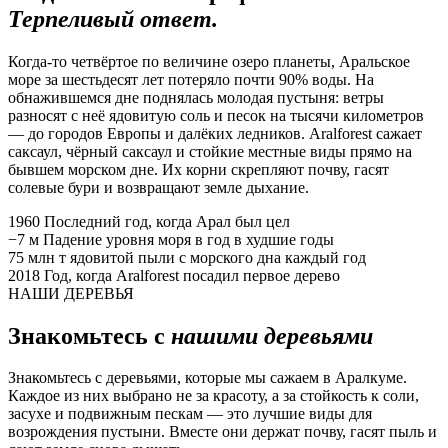
Терпеливый ответ.
Когда-то четвёртое по величине озеро планеты, Аральское
море за шестьдесят лет потеряло почти 90% воды. На
обнажившемся дне поднялась молодая пустыня: ветры
разносят с неё ядовитую соль и песок на тысячи километров
— до городов Европы и далёких ледников. Aralforest сажает
саксаул, чёрный саксаул и стойкие местные виды прямо на
бывшем морском дне. Их корни скрепляют почву, гасят
солевые бури и возвращают земле дыхание.
1960
Последний год, когда Арал был цел
−7 м
Падение уровня моря в год в худшие годы
75 млн т
ядовитой пыли с морского дна каждый год
2018
Год, когда Aralforest посадил первое дерево
НАШИ ДЕРЕВЬЯ
Знакомьтесь с
нашими деревьями
Знакомьтесь с деревьями, которые мы сажаем в Аралкуме.
Каждое из них выбрано не за красоту, а за стойкость к соли,
засухе и подвижным пескам — это лучшие виды для
возрождения пустыни. Вместе они держат почву, гасят пыль и