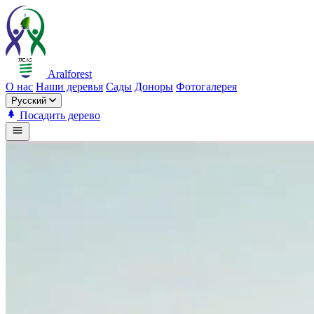
Aralforest
О нас
Наши деревья
Сады
Доноры
Фотогалерея
Русский
Посадить дерево