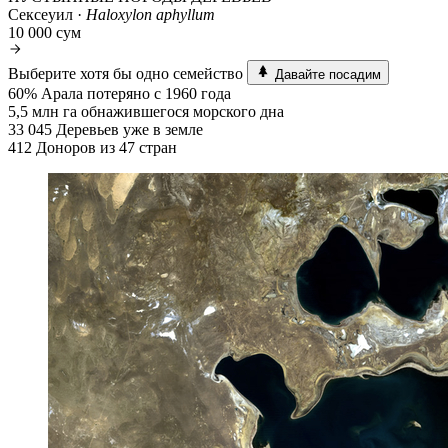
Сексеуил ·
Haloxylon aphyllum
10 000 сум
Выберите хотя бы одно семейство
Давайте посадим
60%
Арала потеряно с 1960 года
5,5 млн га
обнажившегося морского дна
33 045
Деревьев уже в земле
412
Доноров из 47 стран